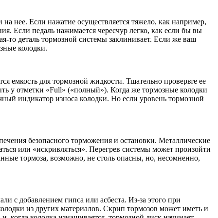
 на нее. Если нажатие осуществляется тяжело, как например,
ия. Если педаль нажимается чересчур легко, как если бы вы
кая-то деталь тормозной системы заклинивает. Если же ваш
озные колодки.
ся емкость для тормозной жидкости. Тщательно проверьте ее
ь у отметки «Full» («полный»). Когда же тормозные колодки
ичный индикатор износа колодки. Но если уровень тормозной
печения безопасного торможения и остановки. Металлические
аться или «искривляться». Перегрев системы может произойти
нные тормоза, возможно, не столь опасны, но, несомненно,
и с добавлением гипса или асбеста. Из-за этого при
олодки из других материалов. Скрип тормозов может иметь и
и, когда колодка изнашивается, тормозной диск начинает