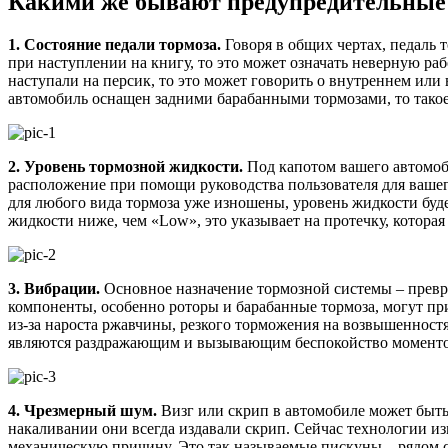
Какими же бывают предупредительные
1.
Состояние педали тормоза.
Говоря в общих чертах, педаль 
при наступлении на книгу, то это может означать неверную ра
наступали на персик, то это может говорить о внутреннем или 
автомобиль оснащен задними барабанными тормозами, то такое 
2. Уровень тормозной жидкости.
Под капотом вашего автомоби
расположение при помощи руководства пользователя для вашег
для любого вида тормоза уже изношены, уровень жидкости буд
жидкости ниже, чем «Low», это указывает на протечку, которая
3. Вибрации.
Основное назначение тормозной системы – превр
компоненты, особенно роторы и барабанные тормоза, могут пр
из-за нароста ржавчины, резкого торможения на возвышенностя
являются раздражающим и вызывающим беспокойство момент
4. Чрезмерный шум.
Визг или скрип в автомобиле может быть 
накаливании они всегда издавали скрип. Сейчас технологии и
механическую причину. Это так называемые пискуны – рядом с 