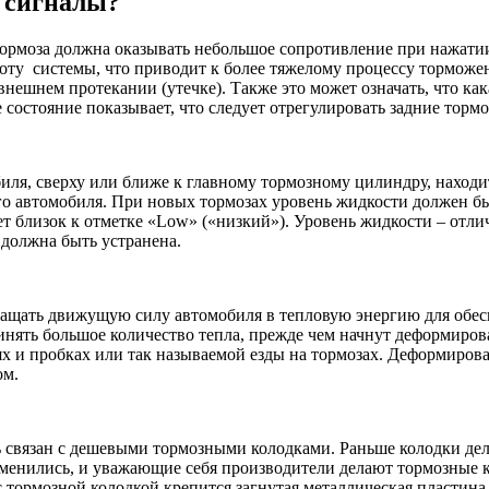
 сигналы?
тормоза должна оказывать небольшое сопротивление при нажатии
боту системы, что приводит к более тяжелому процессу торможен
внешнем протекании (утечке). Также это может означать, что ка
состояние показывает, что следует отрегулировать задние торм
ля, сверху или ближе к главному тормозному цилиндру, находит
о автомобиля. При новых тормозах уровень жидкости должен быт
ет близок к отметке «Low» («низкий»). Уровень жидкости – отл
 должна быть устранена.
ащать движущую силу автомобиля в тепловую энергию для обес
инять большое количество тепла, прежде чем начнут деформиров
х и пробках или так называемой езды на тормозах. Деформирова
ом.
связан с дешевыми тормозными колодками. Раньше колодки делал
зменились, и уважающие себя производители делают тормозные к
тормозной колодкой крепится загнутая металлическая пластина, 