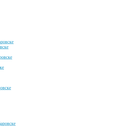
аровске
вске
ровске
ке
овске
баровске