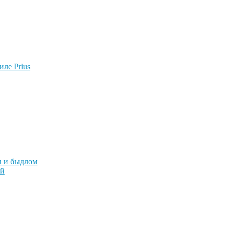
ле Prius
и и быдлом
ой