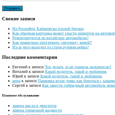
Свежие записи
На Роснефти Хабаровска плохой бензин
Как обычная картонка может спасти инвертор на автомоби
Ремонтируются ли китайские автомобили?
Как правильно прогревать «автомат» зимой?
Из-за чего выходит из строя рулевая рейка?
Последние комментарии
Евгений
к записи
Что делать, если тормоза заскрипели?
Виталий
к записи
Какой водитель, такой и любовник
Юрий
к записи
Какой водитель, такой и любовник
анна
к записи
Парковка возле дома: как бороться с хамам
Сергей
к записи
Как завести гибридный автомобиль зим
Плановое обслуживание
замена масла в двигателе
замена тормозной жидкости
замена жидкости в гидроусилителе руля