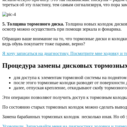
тереться об эту пластину, тем самым сигнализируя, что пора з
5. Толщина тормозного диска.
Толщина новых колодок дисково
осмотр можно осуществить при помощи зеркала и фонарика.
Обращаю ваше внимание на то, что тормозные диски и колодки 
ведь обувь покупаете тоже парами, верно?
Я хочу записаться на диагностику. Посмотрите мне ходовку и т
Процедура замены дисковых тормозных 
для доступа к элементам тормозной системы на поднято
после этого тормозные колодки разводят от поверхности 
далее, отпуская крепление, откидывают скобу тормозного
Эти операции позволяют получить доступ к тормозным колодка
По состоянию старых тормозных колодок можно сделать вывод 
Замена барабанных тормозных колодок несколько иная. Но об э
Уговорили. Записывайте меня на диагностику ходовки и тормо