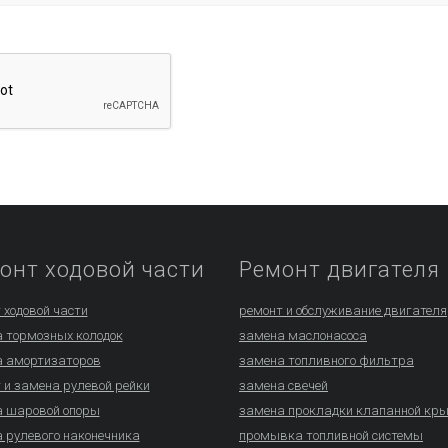
онт ходовой части
Ремонт двигателя
 ходовой части
ремонт и обслуживание двигателя
 тормозных колодок
замена маслонасоса
 амортизаторов
замена топливного фильтра
 и замена рулевой рейки
замена свечей
 шаровой опоры
замена прокладки клапанной кр
 рулевого наконечника
промывка топливной системы