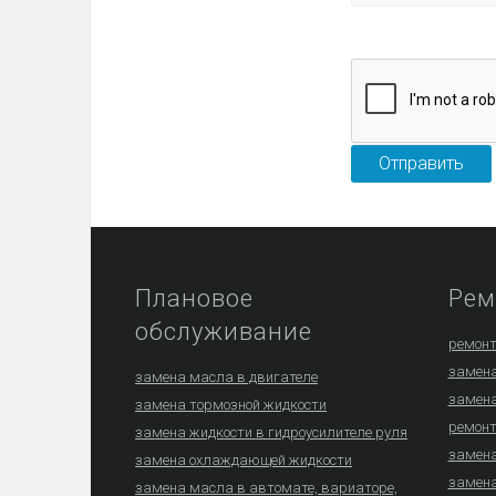
Плановое
Рем
обслуживание
ремонт
замена
замена масла в двигателе
замена
замена тормозной жидкости
ремонт
замена жидкости в гидроусилителе руля
замена
замена охлаждающей жидкости
замена
замена масла в автомате, вариаторе,