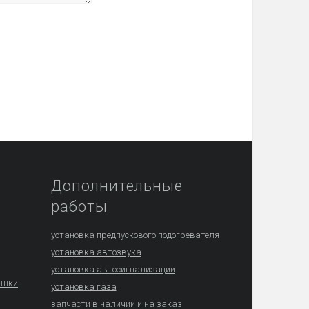
Дополнительные
работы
установка предпускового подогревателя
установка автозвука
установка автосигнализации
ышки
установка газа
запчасти в наличии и на заказ