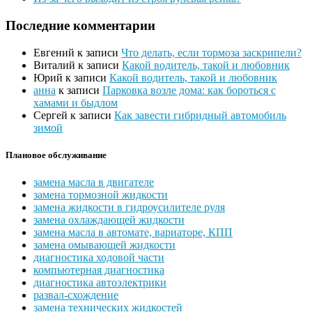
Последние комментарии
Евгений
к записи
Что делать, если тормоза заскрипели?
Виталий
к записи
Какой водитель, такой и любовник
Юрий
к записи
Какой водитель, такой и любовник
анна
к записи
Парковка возле дома: как бороться с
хамами и быдлом
Сергей
к записи
Как завести гибридный автомобиль
зимой
Плановое обслуживание
замена масла в двигателе
замена тормозной жидкости
замена жидкости в гидроусилителе руля
замена охлаждающей жидкости
замена масла в автомате, вариаторе, КПП
замена омывающей жидкости
диагностика ходовой части
компьютерная диагностика
диагностика автоэлектрики
развал-схождение
замена технических жидкостей